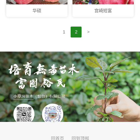
华硕
宫崎短富
>
1
2
回首页
回到顶部