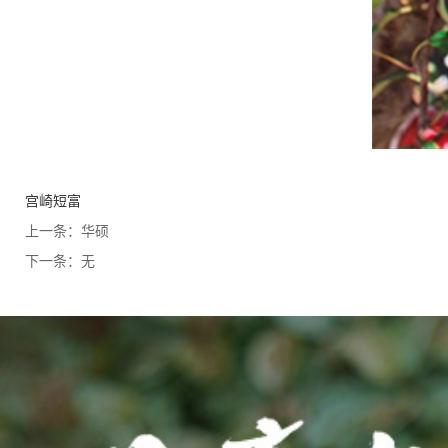
宫崎短富
上一条：
华硕
下一条：
无