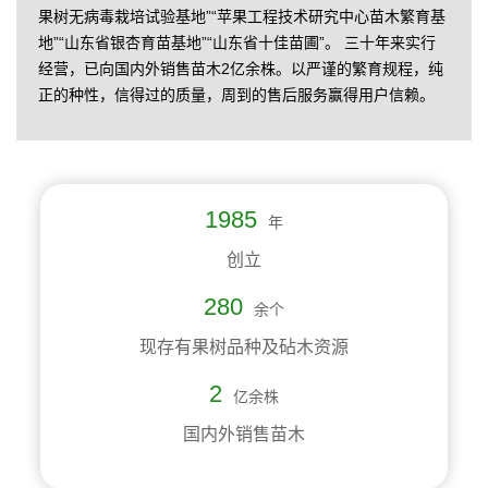
果树无病毒栽培试验基地”“苹果工程技术研究中心苗木繁育基
地”“山东省银杏育苗基地”“山东省十佳苗圃”。 三十年来实行
经营，已向国内外销售苗木2亿余株。以严谨的繁育规程，纯
正的种性，信得过的质量，周到的售后服务赢得用户信赖。
1985
年
创立
280
余个
现存有果树品种及砧木资源
2
亿余株
国内外销售苗木