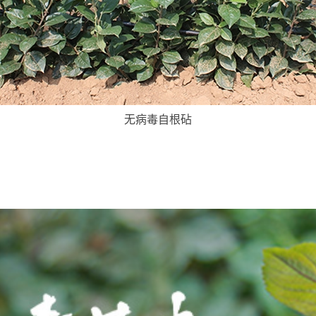
无病毒自根砧